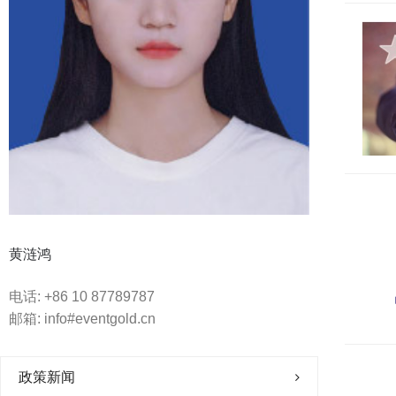
杭州将“大会展”纳入部门地区考核 打造
会展之都赛事之城
黄涟鸿
HKECIA发布香港展览业年度报告
电话:
+86 10 87789787
邮箱: info#eventgold.cn
政策新闻