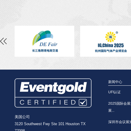
新闻中心
UFI认证
2025国际会展
展...
美国公司
深圳市会议展览业
3120 Southwest Fwy Ste 101 Houston TX
77098